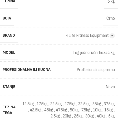
TEŽINA
5 kg
BOJA
Crno
BRAND
4Life Fitness Equipment
MODEL
Teg jednoručni hexa 5kg
PROFESIONALNA ILI KUCNA
Profesionalna oprema
STANJE
Novo
12.5kg
,
17.5kg
,
22.5kg
,
27.5kg
,
32.5kg
,
35kg
,
37.5kg
TEZINA
,
42.5kg
,
45kg
,
47.5kg
,
50kg
,
7.5kg
,
10kg
,
15kg
,
TEGA
2.5kg
,
20kg
,
25kg
,
30kg
,
40kg
,
5kg