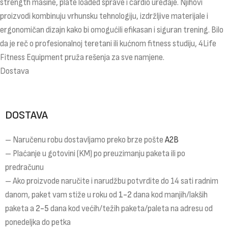
strength mašine, plate loaded sprave i cardio uređaje. Njihovi
proizvodi kombinuju vrhunsku tehnologiju, izdržljive materijale i
ergonomičan dizajn kako bi omogućili efikasan i siguran trening. Bilo
da je reč o profesionalnoj teretani ili kućnom fitness studiju, 4Life
Fitness Equipment pruža rešenja za sve namjene.
Dostava
DOSTAVA
– Naručenu robu dostavljamo preko brze pošte
A2B
– Plaćanje u gotovini (KM) po preuzimanju paketa ili po
predračunu
– Ako proizvode naručite i narudžbu potvrdite do 14 sati radnim
danom, paket vam stiže u roku od
1-2
dana kod manjih/lakših
paketa a
2-5
dana kod većih/težih paketa/paleta na adresu od
ponedeljka do petka