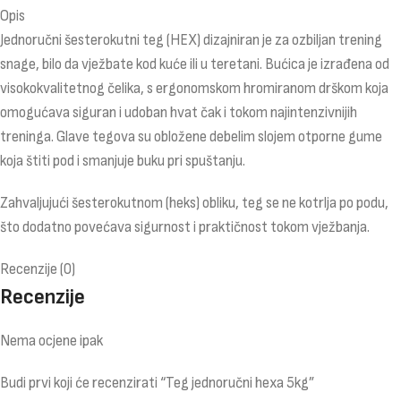
Opis
Jednoručni šesterokutni teg (HEX) dizajniran je za ozbiljan trening
snage, bilo da vježbate kod kuće ili u teretani. Bućica je izrađena od
visokokvalitetnog čelika, s ergonomskom hromiranom drškom koja
omogućava siguran i udoban hvat čak i tokom najintenzivnijih
treninga. Glave tegova su obložene debelim slojem otporne gume
koja štiti pod i smanjuje buku pri spuštanju.
Zahvaljujući šesterokutnom (heks) obliku, teg se ne kotrlja po podu,
što dodatno povećava sigurnost i praktičnost tokom vježbanja.
Recenzije (0)
Recenzije
Nema ocjene ipak
Budi prvi koji će recenzirati “Teg jednoručni hexa 5kg”