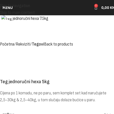
Skip to navigation
0
MENU
0,00
K
Click to enlarge
Skip to main content
Početna
Rekviziti
Tegovi
Back to products
Teg jednoručni hexa 5kg
Cijena po 1 komadu, ne po paru, sem komplet set kad naručujete
2,5-30kg & 2,5-40kg, u tom slučaju dolaze bućice u paru.