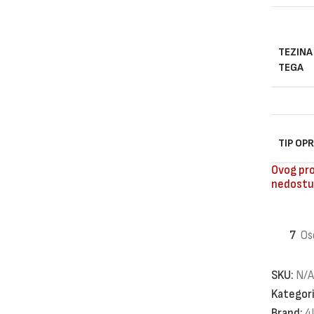
TEZINA
TEGA
TIP OP
Ovog pro
nedostu
7
Os
SKU:
N/A
Kategori
Brand:
4