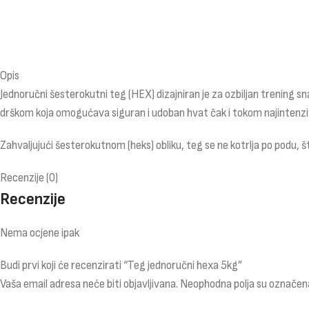
Opis
Jednoručni šesterokutni teg (HEX) dizajniran je za ozbiljan trening s
drškom koja omogućava siguran i udoban hvat čak i tokom najintenzivn
Zahvaljujući šesterokutnom (heks) obliku, teg se ne kotrlja po podu,
Recenzije (0)
Recenzije
Nema ocjene ipak
Budi prvi koji će recenzirati “Teg jednoručni hexa 5kg”
Vaša email adresa neće biti objavljivana.
Neophodna polja su označen