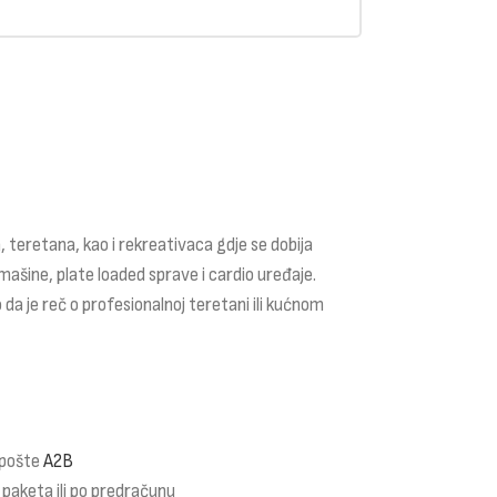
 teretana, kao i rekreativaca gdje se dobija
mašine, plate loaded sprave i cardio uređaje.
 da je reč o profesionalnoj teretani ili kućnom
 pošte
A2B
 paketa ili po predračunu