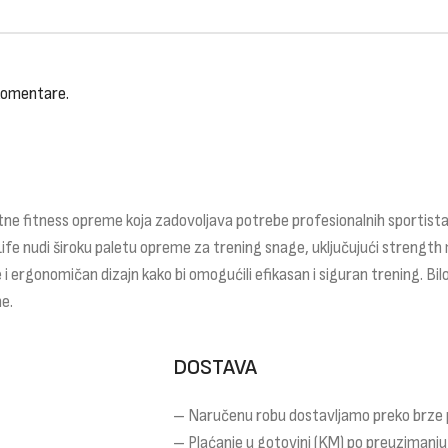
 komentare.
ne fitness opreme koja zadovoljava potrebe profesionalnih sportista,
Life nudi široku paletu opreme za trening snage, uključujući strength 
 i ergonomičan dizajn kako bi omogućili efikasan i siguran trening. Bilo
e.
DOSTAVA
– Naručenu robu dostavljamo preko brze
– Plaćanje u gotovini (KM) po preuzimanju