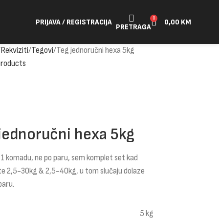
0
PRIJAVA / REGISTRACIJA
0,00
KM
PRETRAGA
Rekviziti
Tegovi
Teg jednoručni hexa 5kg
products
jednoručni hexa 5kg
 1 komadu, ne po paru, sem komplet set kad
te 2,5-30kg & 2,5-40kg, u tom slučaju dolaze
paru.
5 kg