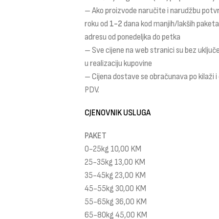
– Ako proizvode naručite i narudžbu potv
roku od
1-2
dana kod manjih/lakših paket
adresu od ponedeljka do petka
– Sve cijene na web stranici su bez uklju
u realizaciju kupovine
– Cijena dostave se obračunava po kilaži 
PDV.
CJENOVNIK USLUGA
PAKET
0-25kg 10,00 KM
25-35kg 13,00 KM
35-45kg 23,00 KM
45-55kg 30,00 KM
55-65kg 36,00 KM
65-80kg 45,00 KM