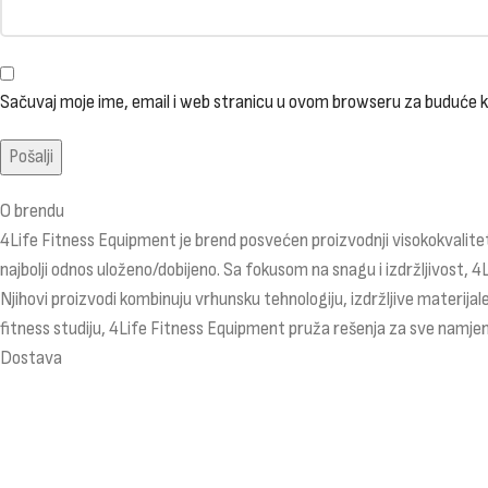
Sačuvaj moje ime, email i web stranicu u ovom browseru za buduće
O brendu
4Life Fitness Equipment je brend posvećen proizvodnji visokokvalitet
najbolji odnos uloženo/dobijeno. Sa fokusom na snagu i izdržljivost, 4
Njihovi proizvodi kombinuju vrhunsku tehnologiju, izdržljive materijale
fitness studiju, 4Life Fitness Equipment pruža rešenja za sve namjen
Dostava