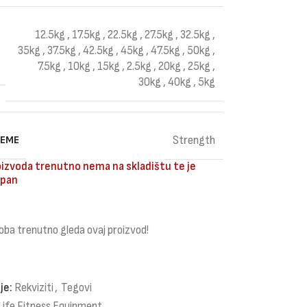
12.5kg
,
17.5kg
,
22.5kg
,
27.5kg
,
32.5kg
,
35kg
,
37.5kg
,
42.5kg
,
45kg
,
47.5kg
,
50kg
,
7.5kg
,
10kg
,
15kg
,
2.5kg
,
20kg
,
25kg
,
30kg
,
40kg
,
5kg
REME
Strength
izvoda trenutno nema na skladištu te je
pan
oba trenutno gleda ovaj proizvod!
je:
Rekviziti
,
Tegovi
Life Fitness Equipment