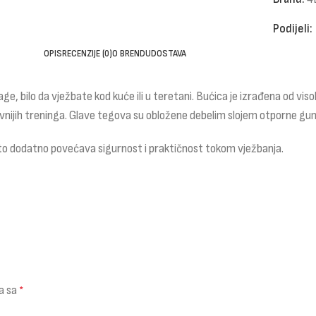
Podijeli:
OPIS
RECENZIJE (0)
O BRENDU
DOSTAVA
nage, bilo da vježbate kod kuće ili u teretani. Bućica je izrađena od
ijih treninga. Glave tegova su obložene debelim slojem otporne gume 
 što dodatno povećava sigurnost i praktičnost tokom vježbanja.
a sa
*