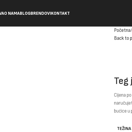
VA
O NAMA
BLOG
BRENDOVI
KONTAKT
Početna
Back to 
Teg 
Cijena po
naručuje
bućice u 
TEŽINA