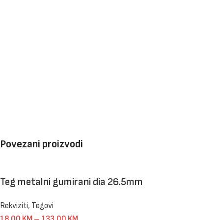
Povezani proizvodi
Teg metalni gumirani dia 26.5mm
Rekviziti
,
Tegovi
18,00
KM
–
133,00
KM