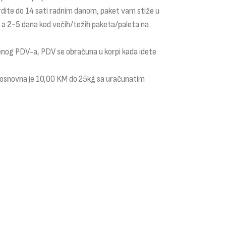
rdite do 14 sati radnim danom, paket vam stiže u
a a
2-5
dana kod većih/težih paketa/paleta na
čenog PDV-a, PDV se obračuna u korpi kada idete
i osnovna je 10,00 KM do 25kg sa uračunatim